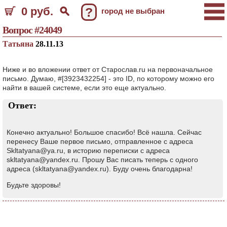
0 руб.
?
город не выбран
Вопрос #24049
Татьяна
28.11.13
Ниже и во вложении ответ от Старослав.ru на первоначальное
письмо. Думаю, #[3923432254] - это ID, по которому можно его
найти в вашей системе, если это еще актуально.
Ответ:
Конечно актуально! Большое спасибо! Всё нашла. Сейчас
перенесу Ваше первое письмо, отправленное с адреса
Skltatyana@ya.ru, в историю переписки с адреса
skltatyana@yandex.ru. Прошу Вас писать теперь с одного
адреса (skltatyana@yandex.ru). Буду очень благодарна!
Будьте здоровы!