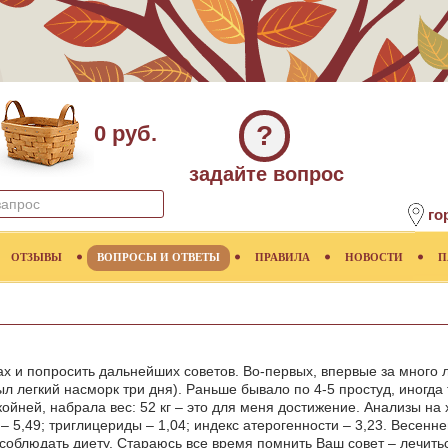
?
0 руб.
задайте вопрос
го
ОТЗЫВЫ
ВОПРОСЫ И ОТВЕТЫ
ПРАВИЛА
НОВОСТИ
П
ах и попросить дальнейших советов. Во-первых, впервые за много 
ыл легкий насморк три дня). Раньше бывало по 4-5 простуд, иногда
койней, набрала вес: 52 кг – это для меня достижение. Анализы на
– 5,49; триглицериды – 1,04; индекс атерогенности – 3,23. Весенне
соблюдать диету. Стараюсь все время помнить Ваш совет – лечить