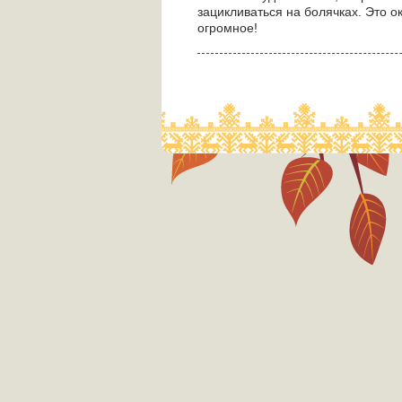
зацикливаться на болячках. Это 
огромное!