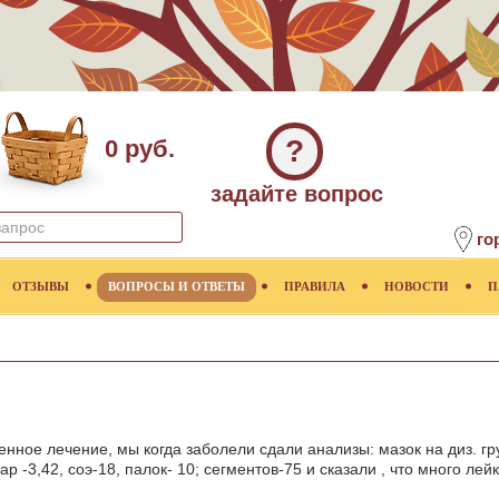
?
0 руб.
задайте вопрос
го
ОТЗЫВЫ
ВОПРОСЫ И ОТВЕТЫ
ПРАВИЛА
НОВОСТИ
П
нное лечение, мы когда заболели сдали анализы: мазок на диз. гр
хар -3,42, соэ-18, палок- 10; сегментов-75 и сказали , что много л