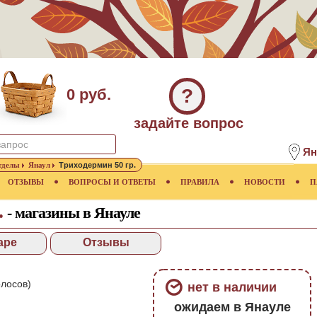
?
0 руб.
задайте вопрос
Ян
тделы
Янаул
Триходермин 50 гр.
ОТЗЫВЫ
ВОПРОСЫ И ОТВЕТЫ
ПРАВИЛА
НОВОСТИ
П
.
- магазины в Янауле
аре
Отзывы
лосов)
нет в наличии
ожидаем в Янауле