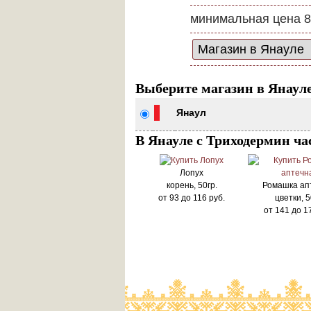
минимальная цена 8
Выберите магазин в Янаул
Янаул
В Янауле с Триходермин ча
Лопух
корень, 50гр.
Ромашка ап
от
93
до
116
руб.
цветки, 5
от
141
до
1