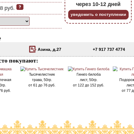
через 10-12 дней
8 руб.
уведомить о поступлении
е
Азина, д.27
+7 917 737 4774
сто покупают:
Тысячелистник
Гинкго билоба
течная
трава, 50гр.
лист, 50гр.
Подорож
0гр.
от
61
до
76
руб.
от
122
до
152
руб.
лист
76
руб.
от
77
д