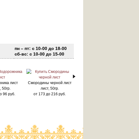
пн – пт: с 10-00 до 18-00
сб-вс: с 10-00 до 15-00
ника лист
Смородины черной лист
, 50гр.
лист, 50гр.
о
96
руб.
от
173
до
216
руб.