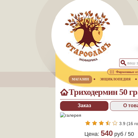
Фирменные о
МАГАЗИН
ЭНЦИКЛОПЕДИЯ
Триходермин 50 гр
Заказ
О тов
3.9
(
16
го
540
Цена:
руб /
50