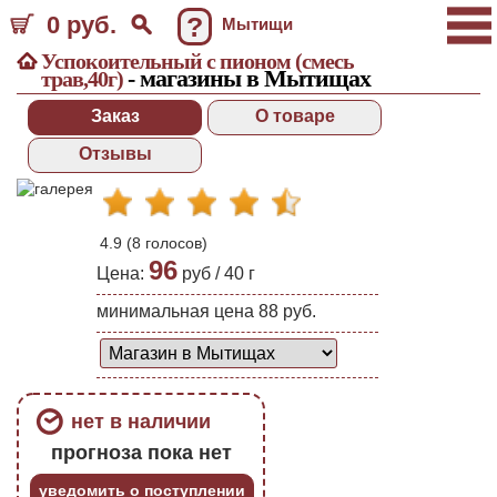
0 руб.
?
Мытищи
Успокоительный с пионом (смесь
- магазины в Мытищах
трав,40г)
Заказ
О товаре
Отзывы
4.9
(
8
голосов)
96
Цена:
руб /
40
г
минимальная цена 88 руб.
нет в наличии
прогноза пока нет
уведомить о поступлении