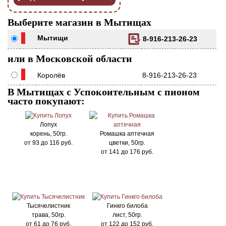
Выберите магазин в Мытищах
Мытищи
8-916-213-26-23
или в Московской области
Королёв
8-916-213-26-23
В Мытищах с Успокоительным с пионом
часто покупают:
Лопух
корень, 50гр.
Ромашка аптечная
от
93
до
116
руб.
цветки, 50гр.
от
141
до
176
руб.
Тысячелистник
Гинкго билоба
трава, 50гр.
лист, 50гр.
от
61
до
76
руб.
от
122
до
152
руб.