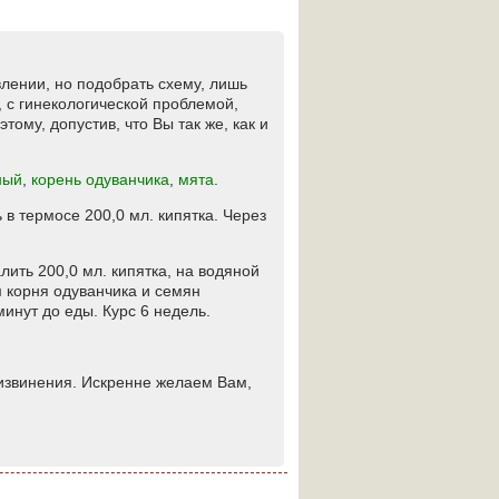
лении, но подобрать схему, лишь
, с гинекологической проблемой,
тому, допустив, что Вы так же, как и
ный
,
корень одуванчика
,
мята
.
 в термосе 200,0 мл. кипятка. Через
алить 200,0 мл. кипятка, на водяной
м корня одуванчика и семян
минут до еды. Курс 6 недель.
 извинения. Искренне желаем Вам,