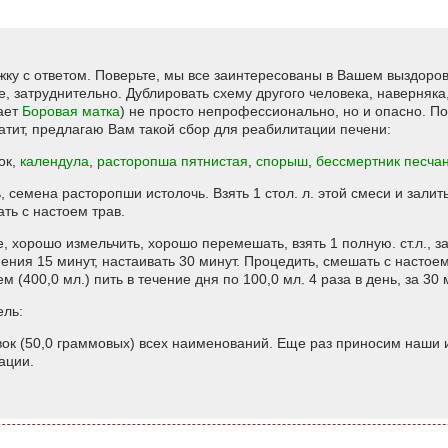
ку с ответом. Поверьте, мы все заинтересованы в Вашем выздоров
, затруднительно. Дублировать схему другого человека, наверняка
вает
Боровая матка
) не просто непрофессионально, но и опасно. Поэ
атит, предлагаю Вам такой сбор для реабилитации печени:
ок,
календула
,
расторопша пятнистая
,
спорыш
,
бессмертник песча
 семена расторопши истолочь. Взять 1 стол. л. этой смеси и залить
ть с настоем трав.
е, хорошо измельчить, хорошо перемешать, взять 1 полную. ст.л., з
пения 15 минут, настаивать 30 минут. Процедить, смешать с настое
(400,0 мл.) пить в течение дня по 100,0 мл. 4 раза в день, за 30 
ель:
вок (50,0 граммовых) всех наименований. Еще раз приносим наши
ации.