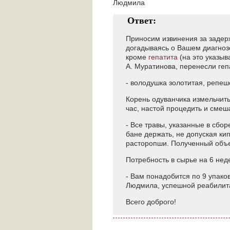
Людмила
Ответ:
Приносим извинения за задерж
догадываясь о Вашем диагнозе
кроме
гепатита
(на это указы
А. Муратинова, перенесли геп
- володушка золотитая, репеш
Корень одуванчика измельчить,
час, настой процедить и смеша
- Все травы, указанные в сбор
бане держать, не допуская ки
расторопши. Полученный объем 
Потребность в сырье на 6 нед
- Вам понадобится по 9 упако
Людмила, успешной реабилит
Всего доброго!