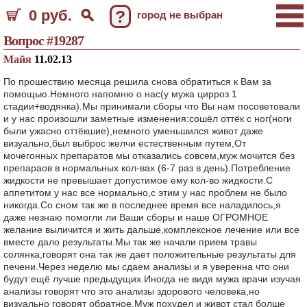
0 руб.
?
город не выбран
Вопрос #19287
Майя
11.02.13
По прошествию месяца решила снова обратиться к Вам за
помощью.Немного напомню о нас(у мужа цирроз 1
стадии+водянка).Мы принимали сборы что Вы нам посоветовали
и у нас произошли заметные изменения:сошёл оттёк с ног(ноги
были ужасно оттёкшие),немного уменьшился живот даже
визуально,был выброс желчи естественным путем,От
мочегонных препаратов мы отказались совсем,муж мочится без
препараов в нормальных кол-вах (6-7 раз в день).Потребление
жидкости не превышает допустимое ему кол-во жидкости.С
аппетитом у нас все нормально,с этим у нас проблем не было
никогда.Со сном так же в последнее время все наладилось,я
даже незнаю помогли ли Ваши сборы и наше ОГРОМНОЕ
желание выличится и жить дальше,комплексное лечение или все
вместе дало результаты.Мы так же начали прием травы
солянка,говорят она так же дает положительные результаты для
печени.Через неделю мы сдаем анализы и я уверенна что они
будут ещё лучше предыдущих.Иногда не видя мужа врачи изучая
анализы говорят что это анализы здорового человека,но
визуально говорят обратное.Муж похудел и живот стал болше