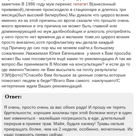
заметнее.В 1986 году муж перенес
гепатит
В(анесенный
прививкой),лечение происходило в стационаре и длилось три
месяца(был высокий билирубин).Мы думали что цирроз возник
именно из-за этой причины,но врочи сказали что прошло очень
много времени и эта причина не может быть главной или
домминирующей.но муж далбнобойщик и алкоголь употреблять
у него просто нет времени,да и желание тоже,но цирроз возник
просто внезапно,хотя профилактику мы делали каждый
год.Причину до сих пор мы не можем найти,к большому
сожалению.Уважаемая Юлия Евгеньевна у меня к Вам просьба:
может Вы нам посоветуете ещё какие-то рекомендации.А так же
вопрос-Вы принимаете В Москве на консультации? и если да то
где именно?можно ли Вам высылать на почту результаты
УЗИ(фото)?Спасибо Вам большое за ценные советы,которые
помогают людям в беде!!!Всего Вам самого наилучшего!С
нетерпение ждем Ваших рекомендаций.
Ответ:
Я очень, просто очень за вас обоих рада! И прошу не терять
бдительности, хорошие анализы при этой болезни могут в один
миг измениться - малейшая погрешность в еде, длительный
перерыв в приеме трав. Майя, будьте начеку! Травы нельзя
прекращать более, чем на 2 недели, особенно, мочегонные. Их
надо поменять прямо сейчас.