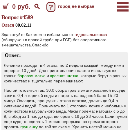
0 руб.
?
город не выбран
Вопрос #4589
Олеся
09.02.11
Здавствуйте.Как можно избавиться от
гидросальпинкса
(обнаружен в правой трубе при ГСГ) без оперативного
вмешательства.Спасибо.
Ответ:
Лечение проходит в 4 этапа: по 2 недели каждый, между ними
перерыв 10 дней. Для приготовления настоя используются
травы:
боровая матка
и
красная щетка
, которые берут в равных
количествах и тщательно перемешивают.
Настой готовится так: 30,0 сбора трав в эмалированной посуде
залить 0,4 л горячей воды и нагреть на водяной бане 15-20
минут. Охладить, процедить, отжав остатки, долить до 0,4 л
кипяченой водой. Принимать по 1 столовой ложке с небольшим
количеством натурального меда. Часы приема: натощак с 5 до
9, в обед за 1 час до еды, вечером с 19 до 23 часов. Если нужен
еще курс, то сделать 1 месяц перерыва, во время которого
пропить
грушанку
по той же схеме. Хранить настой можно не