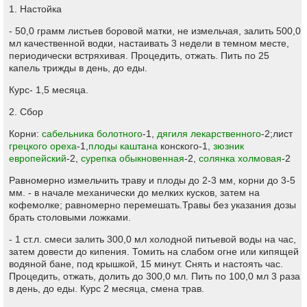
1. Настойка
- 50,0 грамм листьев боровой матки, не измельчая, залить 500,0
мл качественной водки, настаивать 3 недели в темном месте,
периодически встряхивая. Процедить, отжать. Пить по 25
капель трижды в день, до еды.
Курс- 1,5 месяца.
2. Сбор
Корни:
сабельника болотного
-1,
дягиля лекарственного
-2;лист
грецкого ореха
-1,
плоды каштана
конского-1,
зюзник
европейский
-2,
сурепка обыкновенная
-2,
солянка холмовая
-2
Равномерно измельчить траву и плоды до 2-3 мм, корни до 3-5
мм. - в начале механически до мелких кусков, затем на
кофемолке; равномерно перемешать.Травы без указания дозы
брать столовыми ложками.
- 1 ст.л. смеси залить 300,0 мл холодной питьевой воды на час,
затем довести до кипения. Томить на слабом огне или кипящей
водяной бане, под крышкой, 15 минут. Снять и настоять час.
Процедить, отжать, долить до 300,0 мл. Пить по 100,0 мл 3 раза
в день, до еды. Курс 2 месяца, смена трав.