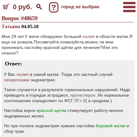
0 руб.
?
город не выбран
Вопрос #48659
Татьяна
04.05.18
Мне 29 лет.У меня обнаружен большой
полип
в области матки.Я
еще не рожала.Посоветуйте,пожалуйста,можно ли мне
принимать настойку красной щётки для лечения?Или это
опасно?
Ответ:
У Вас
полип
в самой матке. Тогда это частный случай
гиперплазии
эндометрия.
Такое случается в результате гормональных нарушений. Надо
приводить в порядок эстрадиол,
прогестерон
. Их нормальное
соотношение определяют по ФСГ:
ЛГ
= 2( в среднем )
Настойка корня
красной щетки
стимулирует работу многих
эндокринных желез.
Но при полипе эндометрия нужнее настойка
боровой матки
и
сбор трав: