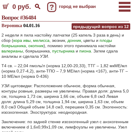
0 руб.
?
город не выбран
Вопрос #36484
Вероника
04.01.16
предыдущий вопрос из
12
2 недели я пила настойку лапчатки (25 капель 3 раза в день) и
сбор (
кора ивы
,
мелисса
, зюзник,
донник
, цветы и
плоды
боярышника
,
окопник
), помимо этого принимала настойки
валерианы
, боярышника,
пустырника
и
пиона
. Затем сдала
анализы и сделала УЗИ.
Т4 св. – 22,04 пмоль/л (норма 12,00-20,33), ТТГ – 1,82 мкМЕ/мл
(норма 0,27-4,2), анти-ТПО – 7,9 МЕ/мл (норма <167), анти-ТГ –
10 МЕ/мл (норма 0-436)
УЗИ щитовидки: Расположение обычное, форма обычная,
контуры ровные, размеры не увеличены. Правая доля: длина 5,0
см, толщина 1,73 см, ширина 1,66 см, объем 6,8 см3 Левая
доля: длина 5,29 см, толщина 1,94 см, ширина 1,63 см, объем
8,0 см3 Общий объем 14,8 см3, перешеек 0,35 см. Эхогенность:
изоэхогенная. Эхоструктура: неоднородная.
Заключение: по задней стенке изоэхогенный узел с анэхогенным
включением d 1,6х0,99х1,09 см, лимфоузлы не увеличены. Узел