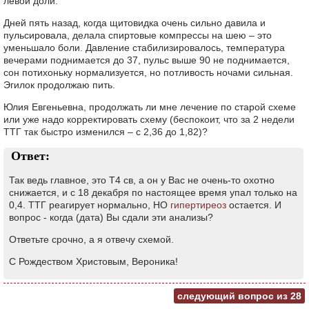
левой доли.
Дней пять назад, когда щитовидка очень сильно давила и
пульсировала, делала спиртовые компрессы на шею – это
уменьшало боли. Давление стабилизировалось, температура
вечерами поднимается до 37, пульс выше 90 не поднимается,
сон потихоньку нормализуется, но потливость ночами сильная.
Эгилок продолжаю пить.
Юлия Евгеньевна, продолжать ли мне лечение по старой схеме
или уже надо корректировать схему (беспокоит, что за 2 недели
ТТГ так быстро изменился – с 2,36 до 1,82)?
Ответ:
Так ведь главное, это Т4 св, а он у Вас не очень-то охотно
снижается, и с 18 декабря по настоящее время упал только на
0,4. ТТГ реагирует нормально, НО
гипертиреоз
остается. И
вопрос - когда (дата) Вы сдали эти анализы?
Ответьте срочно, а я отвечу схемой.
С Рождеством Христовым, Вероника!
следующий вопрос из
28