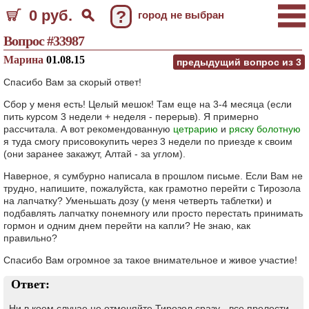
0 руб.
?
город не выбран
Вопрос #33987
Марина
01.08.15
предыдущий вопрос из
3
Спасибо Вам за скорый ответ!
Сбор у меня есть! Целый мешок! Там еще на 3-4 месяца (если
пить курсом 3 недели + неделя - перерыв). Я примерно
рассчитала. А вот рекомендованную
цетрарию
и
ряску болотную
я туда смогу присовокупить через 3 недели по приезде к своим
(они заранее закажут, Алтай - за углом).
Наверное, я сумбурно написала в прошлом письме. Если Вам не
трудно, напишите, пожалуйста, как грамотно перейти с Тирозола
на лапчатку? Уменьшать дозу (у меня четверть таблетки) и
подбавлять лапчатку понемногу или просто перестать принимать
гормон и одним днем перейти на капли? Не знаю, как
правильно?
Спасибо Вам огромное за такое внимательное и живое участие!
Ответ:
Ни в коем случае не отменяйте Тирозол сразу - все прелести