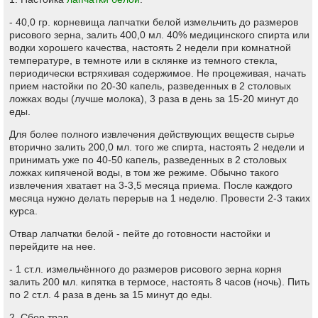
- 40,0 гр. корневища лапчатки белой измельчить до размеров
рисового зерна, залить 400,0 мл. 40% медицинского спирта или
водки хорошего качества, настоять 2 недели при комнатной
температуре, в темноте или в склянке из темного стекла,
периодически встряхивая содержимое. Не процеживая, начать
прием настойки по 20-30 капель, разведенных в 2 столовых
ложках воды (лучше молока), 3 раза в день за 15-20 минут до
еды.
Для более полного извлечения действующих веществ сырье
вторично залить 200,0 мл. того же спирта, настоять 2 недели и
принимать уже по 40-50 капель, разведенных в 2 столовых
ложках кипяченой воды, в том же режиме. Обычно такого
извлечения хватает на 3-3,5 месяца приема. После каждого
месяца нужно делать перерыв на 1 неделю. Провести 2-3 таких
курса.
Отвар лапчатки белой - пейте до готовности настойки и
перейдите на нее.
- 1 ст.л. измельчённого до размеров рисового зерна корня
залить 200 мл. кипятка в термосе, настоять 8 часов (ночь). Пить
по 2 ст.л. 4 раза в день за 15 минут до еды.
2. Сбор трав.