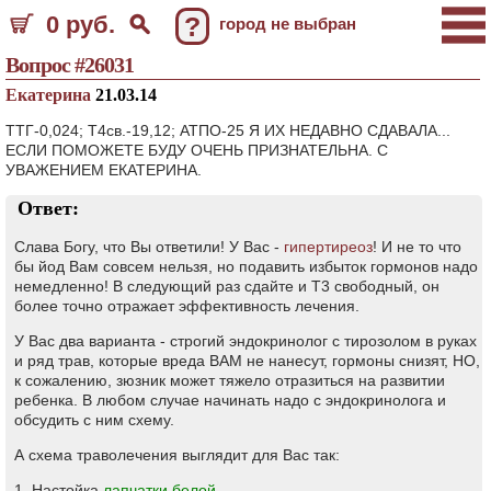
0 руб.
?
город не выбран
Вопрос #26031
Екатерина
21.03.14
ТТГ-0,024; Т4св.-19,12; АТПО-25 Я ИХ НЕДАВНО СДАВАЛА...
ЕСЛИ ПОМОЖЕТЕ БУДУ ОЧЕНЬ ПРИЗНАТЕЛЬНА. С
УВАЖЕНИЕМ ЕКАТЕРИНА.
Ответ:
Слава Богу, что Вы ответили! У Вас -
гипертиреоз
! И не то что
бы йод Вам совсем нельзя, но подавить избыток гормонов надо
немедленно! В следующий раз сдайте и Т3 свободный, он
более точно отражает эффективность лечения.
У Вас два варианта - строгий эндокринолог с тирозолом в руках
и ряд трав, которые вреда ВАМ не нанесут, гормоны снизят, НО,
к сожалению, зюзник может тяжело отразиться на развитии
ребенка. В любом случае начинать надо с эндокринолога и
обсудить с ним схему.
А схема траволечения выглядит для Вас так:
1. Настойка
лапчатки белой
.