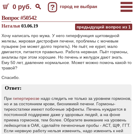
0 руб.
?
город не выбран
Вопрос #50542
Наталья
03.06.19
предыдущий вопрос из
1
Хочу написать про мужа. У него гиперфункция щитовидной
железы, жировая дистрофия печени, проблемы с мочевым
пузырем (не может долго терпеть). Не пьёт, не курит, мало
двигается, питается правильно. Работа нервная. Пьёт гормоны,
анализы при этом хорошие. Но печень и желудок дают знать.
Ему 50 лет, давление нормальное. Может можно помочь какой-то
травой?
Спасибо.
Ответ:
При
гипертиреозе
надо следить не только за уровнем гормонов,
но и за состоянием крови, биохимией печени. Гормоны-
тиреостатики имеют побочные эффекты. Печень нуждается в
постоянной поддержке даже у здоровых людей, а на фоне
приема гормонов, тем более. Обратите внимание на уровень
лейкоцитов в ОАК, сделайте печеночные пробы - АСТ, ЩФ, ГГТ.
Если нервную работу нельзя изменить, надо изменить к ней