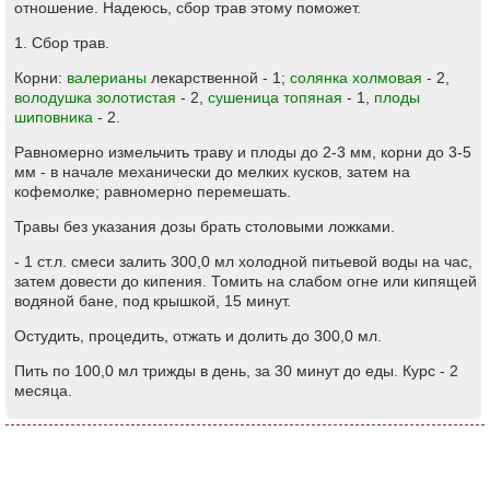
отношение. Надеюсь, сбор трав этому поможет.
1. Сбор трав.
Корни:
валерианы
лекарственной - 1;
солянка холмовая
- 2,
володушка золотистая
- 2,
сушеница топяная
- 1,
плоды
шиповника
- 2.
Равномерно измельчить траву и плоды до 2-3 мм, корни до 3-5
мм - в начале механически до мелких кусков, затем на
кофемолке; равномерно перемешать.
Травы без указания дозы брать столовыми ложками.
- 1 ст.л. смеси залить 300,0 мл холодной питьевой воды на час,
затем довести до кипения. Томить на слабом огне или кипящей
водяной бане, под крышкой, 15 минут.
Остудить, процедить, отжать и долить до 300,0 мл.
Пить по 100,0 мл трижды в день, за 30 минут до еды. Курс - 2
месяца.