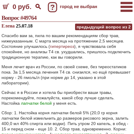
0 руб.
?
город не выбран
Вопрос #49764
Елена
25.07.18
предыдущий вопрос из
2
Спасибо вам за, пила по вашим рекомендациям сбор трав,
нижеуказанным. С марта месяца на протяжении 2,5 месяцев.
Состояние улучшилось (
гипертиреоз
), я чувствовала себя
спокойнее, но анализы Т4 св. ухудшались, пришлось подключить
традиционную терапию, как вы говорили.
Меня лечит врач из России, по своей схеме, без тиреостатиков
пока. За 1,5 месяца лечения Т4 св. снизился, но ещё превышает
норму - 26 пмоль/л (при норме до 14, указано в этой
лаборатории).
Сейчас я в России и хотела бы приобрести ваши травы,
порекомендуйте, пожалуйста, какой сбор лучше сделать.
Настойка
лапчатки белой
у меня есть.
Сбор: 1. Настойка корня лапчатки белой 5% (20,0 гр корня
лапчатки белой измельчить до размеров рисового зерна, залить
400,0 мл 40% спирта или водки). Пить утром 20 капель, в обед -
15 и перед сном - еще 10. 2. Сбор трав, одновременно. Корни: