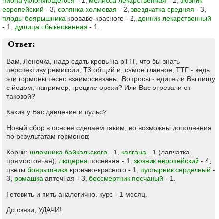
пиона уклоняющегося
- 1;
мелисса лекарственная
- 2,
зюзник
европейский
- 3,
солянка холмовая
- 2,
звездчатка средняя
- 3,
плоды боярышника
кроваво-красного - 2,
донник лекарственный
- 1,
душица обыкновенная
- 1.
Ответ:
Вам, Леночка, надо сдать кровь на рТТГ, что бы знать
перспективу ремиссии; Т3 общий и, самое главное, ТТГ - ведь
эти гормоны тесно взаимосвязаны. Вопросы - едите ли Вы пищу
с йодом, например, грецкие орехи? Или Вас отрезали от
таковой?
Какие у Вас давление и пульс?
Новый сбор в основе сделаем таким, но возможны дополнения
по результатам гормонов:
Корни:
шлемника байкальского
- 1,
калгана
- 1 (лапчатка
прямостоячая);
люцерна
посевная - 1,
зюзник европейский
- 4,
цветы
боярышника
кроваво-красного - 1,
пустырник сердечный
-
3,
ромашка
аптечная - 3,
бессмертник песчаный
- 1.
Готовить и пить аналогично, курс - 1 месяц.
До связи, УДАЧИ!