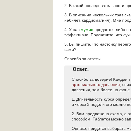
2. В какой последовательности пр
3. В описании нескольких трав ск
небилет, кардиомагнил). Мне прод
4. У нас
мумие
продается либо в та
эффективно. Подскажите, что луч
5. Вы пишите, что настойку перег
вами?
Спасибо за ответы.
Ответ:
Спасибо за доверие! Каждая т
артериального давления
, сни
давления, тем более на фоне 
1. Длительность курса опреде
и через 3 недели его можно п
2. Вам предложена схема, а э
способом. Таблетки можно зап
Однако, придется выбирать м