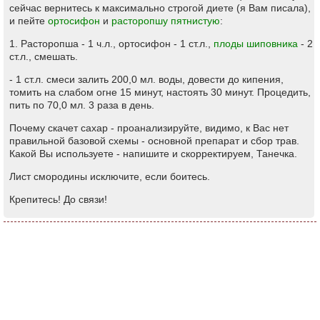
сейчас вернитесь к максимально строгой диете (я Вам писала),
и пейте
ортосифон
и
расторопшу пятнистую
:
1. Расторопша - 1 ч.л., ортосифон - 1 ст.л.,
плоды шиповника
- 2
ст.л., смешать.
- 1 ст.л. смеси залить 200,0 мл. воды, довести до кипения,
томить на слабом огне 15 минут, настоять 30 минут. Процедить,
пить по 70,0 мл. 3 раза в день.
Почему скачет сахар - проанализируйте, видимо, к Вас нет
правильной базовой схемы - основной препарат и сбор трав.
Какой Вы используете - напишите и скорректируем, Танечка.
Лист смородины исключите, если боитесь.
Крепитесь! До связи!