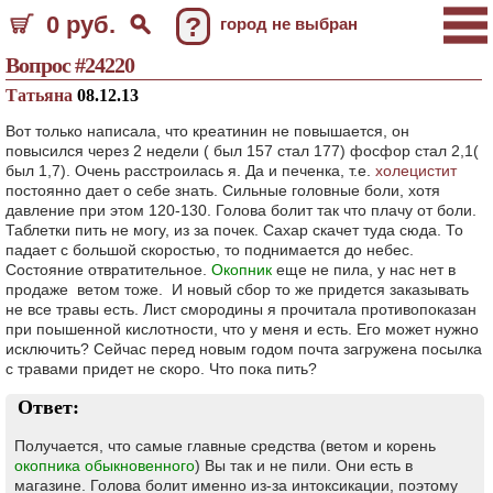
0 руб.
?
город не выбран
Вопрос #24220
Татьяна
08.12.13
Вот только написала, что креатинин не повышается, он
повысился через 2 недели ( был 157 стал 177) фосфор стал 2,1(
был 1,7). Очень расстроилась я. Да и печенка, т.е.
холецистит
постоянно дает о себе знать. Сильные головные боли, хотя
давление при этом 120-130. Голова болит так что плачу от боли.
Таблетки пить не могу, из за почек. Сахар скачет туда сюда. То
падает с большой скоростью, то поднимается до небес.
Состояние отвратительное.
Окопник
еще не пила, у нас нет в
продаже ветом тоже. И новый сбор то же придется заказывать
не все травы есть. Лист смородины я прочитала противопоказан
при поышенной кислотности, что у меня и есть. Его может нужно
исключить? Сейчас перед новым годом почта загружена посылка
с травами придет не скоро. Что пока пить?
Ответ:
Получается, что самые главные средства (ветом и корень
окопника обыкновенного
) Вы так и не пили. Они есть в
магазине. Голова болит именно из-за интоксикации, поэтому