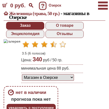
0 руб.
?
Озерск
- магазины в
Железница (трава, 50 гр.)
Озерске
Заказ
О товаре
Энциклопедия
Отзывы
3.5
(
6
голосов)
340
Цена:
руб /
50 гр.
минимальная цена 88 руб.
нет в наличии
прогноза пока нет
уведомить о поступлении