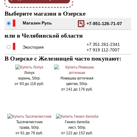
Выберите магазин в Озерске
Магазин Русь
+7-951-126-71-07
или в Челябинской области
+7 351 261-2341
Экостория
+7 919 112-7007
В Озерске с Железницей часто покупают:
Лопух
корень, 50гр.
Ромашка аптечная
от
93
до
116
руб.
цветки, 50гр.
от
141
до
176
руб.
Тысячелистник
Гинкго билоба
трава, 50гр.
лист, 50гр.
от
61
до
76
руб.
от
122
до
152
руб.