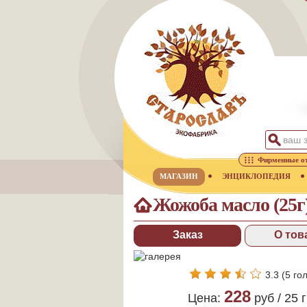
Фирменные о
МАГАЗИН
ЭНЦИКЛОПЕДИЯ
Жожоба масло (25г
Заказ
О тов
3.3
(
5
гол
228
Цена:
руб /
25
г