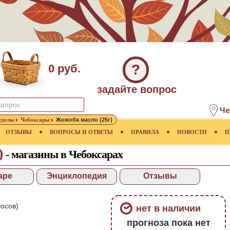
?
0 руб.
задайте вопрос
Че
тделы
Чебоксары
Жожоба масло (25г)
ОТЗЫВЫ
ВОПРОСЫ И ОТВЕТЫ
ПРАВИЛА
НОВОСТИ
П
)
- магазины в Чебоксарах
аре
Энциклопедия
Отзывы
осов)
нет в наличии
прогноза пока нет