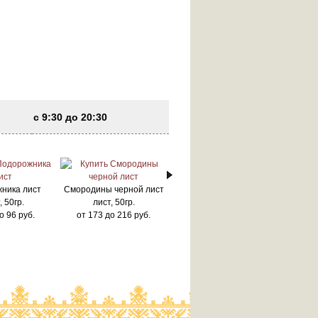
с 9:30 до 20:30
ника лист
Смородины черной лист
, 50гр.
лист, 50гр.
о
96
руб.
от
173
до
216
руб.