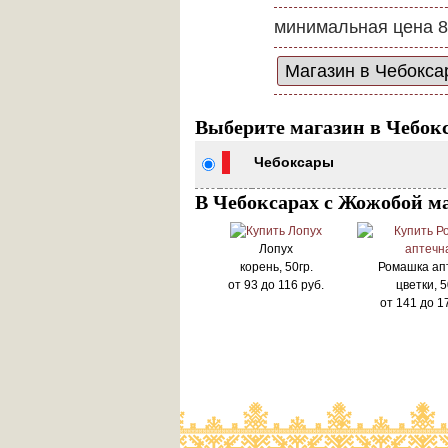
минимальная цена 8
Выберите магазин в Чебок
Чебоксары
В Чебоксарах с Жожобой м
Лопух
корень, 50гр.
Ромашка ап
от
93
до
116
руб.
цветки, 5
от
141
до
1