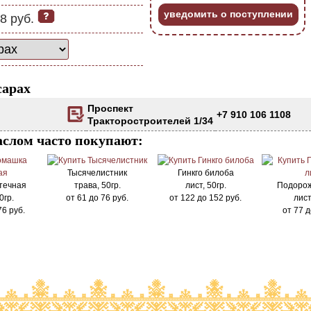
уведомить о поступлении
8 руб.
сарах
Проспект
+7 910 106 1108
Тракторостроителей 1/34
аслом часто покупают:
Тысячелистник
Гинкго билоба
течная
трава, 50гр.
лист, 50гр.
Подорож
0гр.
от
61
до
76
руб.
от
122
до
152
руб.
лист
76
руб.
от
77
д