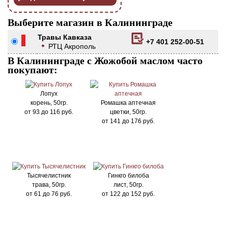
Выберите магазин в Калининграде
Травы Кавказа
+7 401 252-00-51
РТЦ Акрополь
В Калининграде с Жожобой маслом часто
покупают:
Лопух
корень, 50гр.
Ромашка аптечная
от
93
до
116
руб.
цветки, 50гр.
от
141
до
176
руб.
Тысячелистник
Гинкго билоба
трава, 50гр.
лист, 50гр.
от
61
до
76
руб.
от
122
до
152
руб.