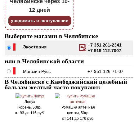
Челябинске через 10-
12 дней
уведомить о поступлении
Выберите магазин в Челябинске
+7 351 261-2341
Экостория
+7 919 112-7007
или в Челябинской области
Магазин Русь
+7-951-126-71-07
В Челябинске с Камбоджийский целебный
бальзам желтый часто покупают:
Лопух
корень, 50гр.
Ромашка аптечная
от
93
до
116
руб.
цветки, 50гр.
от
141
до
176
руб.