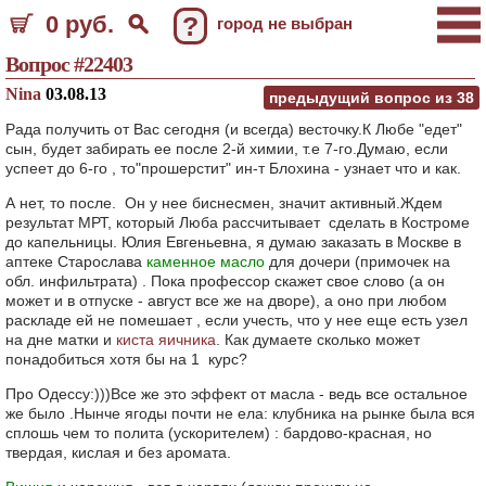
0 руб.
?
город не выбран
Вопрос #22403
Nina
03.08.13
предыдущий вопрос из
38
Рада получить от Вас сегодня (и всегда) весточку.К Любе "едет"
сын, будет забирать ее после 2-й химии, т.е 7-го.Думаю, если
успеет до 6-го , то"прошерстит" ин-т Блохина - узнает что и как.
А нет, то после. Он у нее биснесмен, значит активный.Ждем
результат МРТ, который Люба рассчитывает сделать в Костроме
до капельницы. Юлия Евгеньевна, я думаю заказать в Москве в
аптеке Старослава
каменное масло
для дочери (примочек на
обл. инфильтрата) . Пока профессор скажет свое слово (а он
может и в отпуске - август все же на дворе), а оно при любом
раскладе ей не помешает , если учесть, что у нее еще есть узел
на дне матки и
киста яичника
. Как думаете сколько может
понадобиться хотя бы на 1 курс?
Про Одессу:)))Все же это эффект от масла - ведь все остальное
же было .Нынче ягоды почти не ела: клубника на рынке была вся
сплошь чем то полита (ускорителем) : бардово-красная, но
твердая, кислая и без аромата.