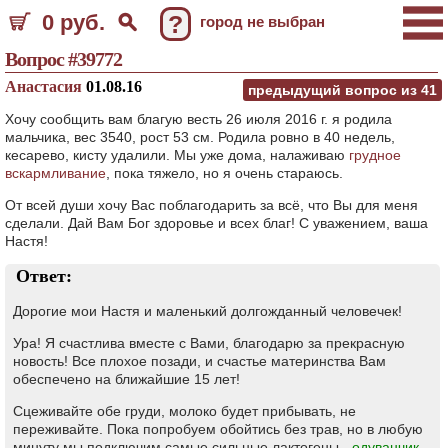
0 руб.
?
город не выбран
Вопрос #39772
Анастасия
01.08.16
предыдущий вопрос из
41
Хочу сообщить вам благую весть 26 июля 2016 г. я родила
мальчика, вес 3540, рост 53 см. Родила ровно в 40 недель,
кесарево, кисту удалили. Мы уже дома, налаживаю
грудное
вскармливание
, пока тяжело, но я очень стараюсь.
От всей души хочу Вас поблагодарить за всё, что Вы для меня
сделали. Дай Вам Бог здоровье и всех благ! С уважением, ваша
Настя!
Ответ:
Дорогие мои Настя и маленький долгожданный человечек!
Ура! Я счастлива вместе с Вами, благодарю за прекрасную
новость! Все плохое позади, и счастье материнства Вам
обеспечено на ближайшие 15 лет!
Сцеживайте обе груди, молоко будет прибывать, не
переживайте. Пока попробуем обойтись без трав, но в любую
минуту мы подключим самые сильные лактогены -
одуванчик