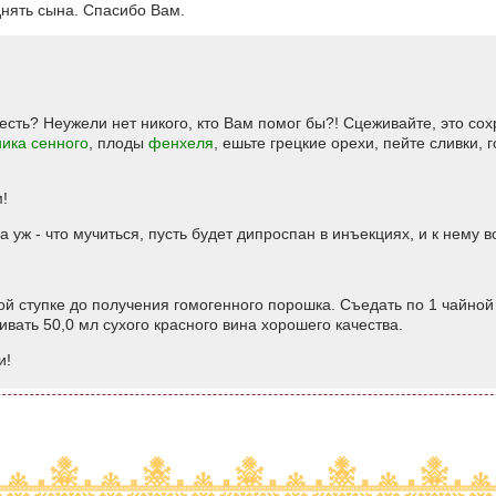
днять сына. Спасибо Вам.
есть? Неужели нет никого, кто Вам помог бы?! Сцеживайте, это сох
ика сенного
, плоды
фенхеля
, ешьте грецкие орехи, пейте сливки, 
!
а уж - что мучиться, пусть будет дипроспан в инъекциях, и к нему 
 ступке до получения гомогенного порошка. Съедать по 1 чайной л
ивать 50,0 мл сухого красного вина хорошего качества.
и!