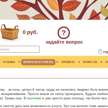
?
0 руб.
задайте вопрос
го
ОТЗЫВЫ
ВОПРОСЫ И ОТВЕТЫ
ПРАВИЛА
НОВОСТИ
П
у... за ночь, целых 6 часов, грудь не налилась. видимо боль влияе
е вскармливание. Просто иначе не смогу прокормить. Будьте любез
му. Травы пью. В
окопнике
я уже просто руки полощу, так болят все
 смогли дать мне возможность уснуть. без сна молоко тоже заканчи