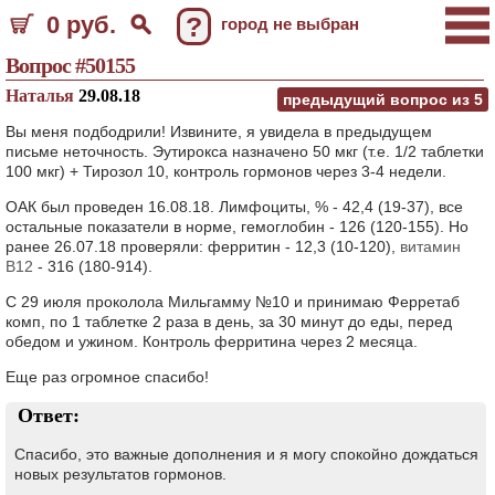
0 руб.
?
город не выбран
Вопрос #50155
Наталья
29.08.18
предыдущий вопрос из
5
Вы меня подбодрили! Извините, я увидела в предыдущем
письме неточность. Эутирокса назначено 50 мкг (т.е. 1/2 таблетки
100 мкг) + Тирозол 10, контроль гормонов через 3-4 недели.
ОАК был проведен 16.08.18. Лимфоциты, % - 42,4 (19-37), все
остальные показатели в норме, гемоглобин - 126 (120-155). Но
ранее 26.07.18 проверяли: ферритин - 12,3 (10-120),
витамин
В12
- 316 (180-914).
С 29 июля проколола Мильгамму №10 и принимаю Ферретаб
комп, по 1 таблетке 2 раза в день, за 30 минут до еды, перед
обедом и ужином. Контроль ферритина через 2 месяца.
Еще раз огромное спасибо!
Ответ:
Спасибо, это важные дополнения и я могу спокойно дождаться
новых результатов гормонов.