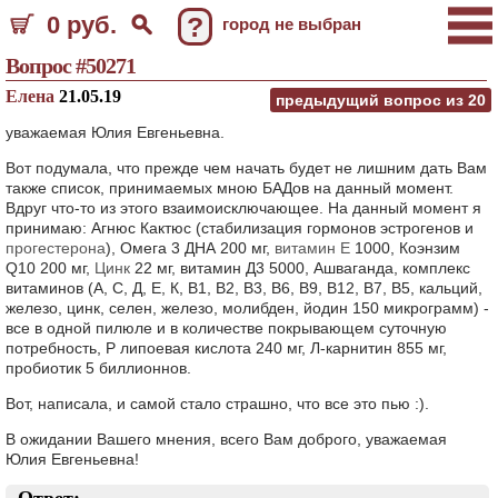
0 руб.
?
город не выбран
Вопрос #50271
Елена
21.05.19
предыдущий вопрос из
20
уважаемая Юлия Евгеньевна.
Вот подумала, что прежде чем начать будет не лишним дать Вам
также список, принимаемых мною БАДов на данный момент.
Вдруг что-то из этого взаимоисключающее. На данный момент я
принимаю: Агнюс Кактюс (стабилизация гормонов эстрогенов и
прогестерона
), Омега 3 ДНА 200 мг,
витамин Е
1000, Коэнзим
Q10 200 мг,
Цинк
22 мг, витамин Д3 5000, Ашваганда, комплекс
витаминов (А, С, Д, Е, К, В1, В2, В3, В6, В9, В12, В7, В5, кальций,
железо, цинк, селен, железо, молибден, йодин 150 микрограмм) -
все в одной пилюле и в количестве покрывающем суточную
потребность, Р липоевая кислота 240 мг, Л-карнитин 855 мг,
пробиотик 5 биллионнов.
Вот, написала, и самой стало страшно, что все это пью :).
В ожидании Вашего мнения, всего Вам доброго, уважаемая
Юлия Евгеньевна!