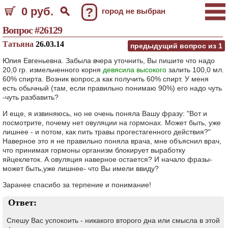
0 руб.
?
город не выбран
Вопрос #26129
Татьяна
26.03.14
предыдущий вопрос из
1
Юлия Евгеньевна. Забыла вчера уточнить, Вы пишите что надо
20,0 гр. измельченного корня
девясила высокого
залить 100,0 мл.
60% спирта. Возник вопрос,а как получить 60% спирт. У меня
есть обычный (там, если правильно понимаю 90%) его надо чуть
-чуть разбавить?
И еще, я извиняюсь, но не очень поняла Вашу фразу: "Вот и
посмотрите, почему нет овуляции на гормонах. Может быть, уже
лишнее - и потом, как пить травы прогестагенного действия?"
Наверное это я не правильно поняла врача, мне объяснил врач,
что принимая гормоны организм блокирует выработку
яйцеклеток. А овуляция наверное остается? И начало фразы-
может быть,уже лишнее- что Вы имели ввиду?
Заранее спасибо за терпение и понимание!
Ответ:
Спешу Вас успокоить - никакого второго дна или смысла в этой