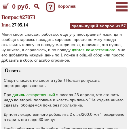
0 руб.
?
Королев
Вопрос #27073
Inna
27.05.14
предыдущий вопрос из
57
Меня спорт спасает, работаю, еще учу иностранный язык, да и
вообще стараюсь находить хорошее, просто не могу иногда
отключить голову по поводу материнства, понимаю, что нужно,
ну ничего, я справлюсь, и по поводу
дягиля лекарственного
, мне
его добавлять каждый день по 1 ложке в общий сбор или просто
добавить в сбор, спасибо огромное.
Ответ:
Спорт спасает, но спорт и губит! Нельзя допускать
перетренированность!
Про
дягиль лекарственный
я писала 23 апреля, что его пить
надо во второй половине и класть прилично "Не ходите ничего
сдавать, обойдемся пока без
пролактина
.
Дягиля лекарственного добавлять 2 ст.л./200,0 мл ", ежедневно,
а варить его надо 30 минут.
Чтобы облегчить себе работу, сбор готовьте вечером, после