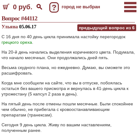
0 руб.
?
город не выбран
Вопрос #44112
Ульяна
05.06.17
предыдущий вопрос из
6
С 16 дня по 40 день цикла принимала настойку перегородок
грецкого ореха
.
На 20-й день начались выделения коричневого цвета. Подумала,
что начало месячных. Они продолжались дней пять.
Весьма скудного плана, но ежедневно. Думаю, вы сможете это
расшифровать.
Когда мне сообщили на сайте, что вы в отпуске, побоялась
остаться без вашего присмотра и вернулась в 41-день цикла к
утрожестану (5 капсул 2 раза в день).
На пятый день после отмены пошли месячные. Были спокойнее
чем обычно, не прибегала с кровоостанавливающим
препаратам (транексам).
Сегодня 9 день цикла. Живу по вашим наставлениям,
полученным ранее.