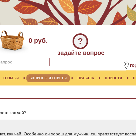
?
0 руб.
задайте вопрос
го
ОТЗЫВЫ
ВОПРОСЫ И ОТВЕТЫ
ПРАВИЛА
НОВОСТИ
П
осто как чай?
т, как чай. Особенно он хорош для мужчин, т.к. препятствует вос