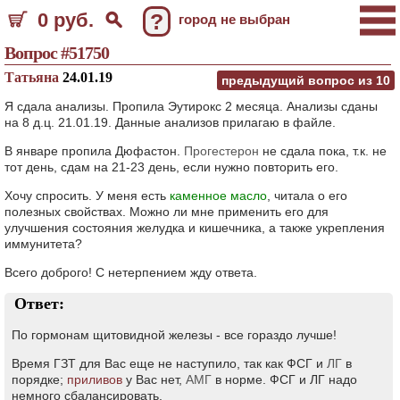
0 руб.
?
город не выбран
Вопрос #51750
Татьяна
24.01.19
предыдущий вопрос из
10
Я сдала анализы. Пропила Эутирокс 2 месяца. Анализы сданы
на 8 д.ц. 21.01.19. Данные анализов прилагаю в файле.
В январе пропила Дюфастон.
Прогестерон
не сдала пока, т.к. не
тот день, сдам на 21-23 день, если нужно повторить его.
Хочу спросить. У меня есть
каменное масло
, читала о его
полезных свойствах. Можно ли мне применить его для
улучшения состояния желудка и кишечника, а также укрепления
иммунитета?
Всего доброго! С нетерпением жду ответа.
Ответ:
По гормонам щитовидной железы - все гораздо лучше!
Время ГЗТ для Вас еще не наступило, так как ФСГ и
ЛГ
в
порядке;
приливов
у Вас нет,
АМГ
в норме. ФСГ и ЛГ надо
немного сбалансировать.