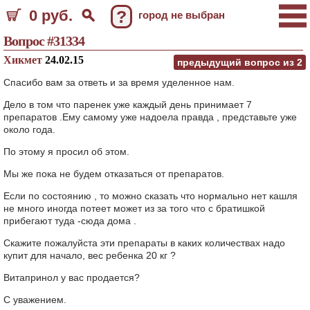
0 руб.
?
город не выбран
Вопрос #31334
Хикмет
24.02.15
предыдущий вопрос из
2
Спасибо вам за ответь и за время уделенное нам.
Дело в том что паренек уже каждый день принимает 7
препаратов .Ему самому уже надоела правда , представьте уже
около года.
По этому я просил об этом.
Мы же пока не будем отказаться от препаратов.
Если по состоянию , то можно сказать что нормально нет кашля
не много иногда потеет может из за того что с братишкой
прибегают туда -сюда дома .
Скажите пожалуйста эти препараты в каких количествах надо
купит для начало, вес ребенка 20 кг ?
Витапринол у вас продается?
С уважением.