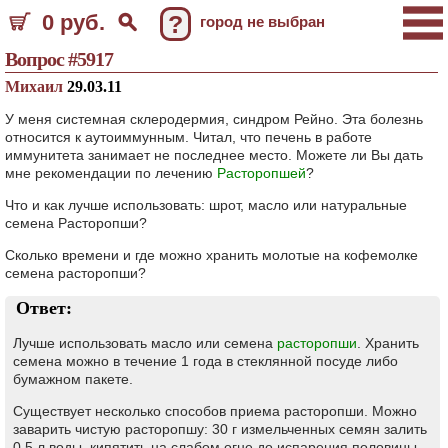
0 руб.
?
город не выбран
Вопрос #5917
Михаил
29.03.11
У меня системная склеродермия, синдром Рейно. Эта болезнь
относится к аутоиммунным. Читал, что печень в работе
иммунитета занимает не последнее место. Можете ли Вы дать
мне рекомендации по лечению
Расторопшей
?
Что и как лучше использовать: шрот, масло или натуральные
семена Расторопши?
Сколько времени и где можно хранить молотые на кофемолке
семена расторопши?
Ответ:
Лучше использовать масло или семена
расторопши
. Хранить
семена можно в течение 1 года в стеклянной посуде либо
бумажном пакете.
Существует несколько способов приема расторопши. Можно
заварить чистую расторопшу: 30 г измельченных семян залить
0,5 л воды, кипятить на слабом огне до испарения половины