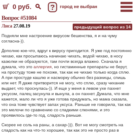
0 руб.
?
город не выбран
Вопрос #51084
Лиса
27.08.19
предыдущий вопрос из
14
Подняли мне настроение вирусом бешенства, я и на чуму
согласна-)).
Дополню кое-что, вдруг к вирусу пригодится. Я уже год постоянно
чихаю, как просыпаюсь начинаю чихать, водой чихаю, в носу
казюлки не образуются, там почти всегда влажно. Сначала я
думала, что это
аллергия
, но гистаминные препараты не берут,
на простуду тоже не похоже, так как не чихаю только когда сплю.
А при простуде кашлю и насморку обычно без разницы, спишь
или нет. Я даже притворится не могу, что сплю, сразу чихание
выдает, что проснулась-)). И еще у меня в левом ухе пахнет
уксусом, палец засунула и вынула, а он пахнет. Думала, что мне
кажется, мало ли что я уже готова придумать, но мама сказала,
что она тоже чувствует запах уксуса. Раньше не говорила, так как
это мелочи по сравнению со сладкими слюнями, и это
проявилось где-то год, сладость раньше.
Скорее не соль на раны, а сахар-))). Вот не могу смотреть на
сладость как на что-то хорошее, так как это не просто раз в