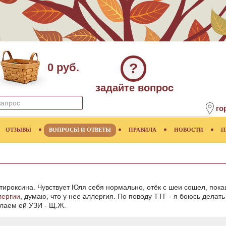
?
0 руб.
задайте вопрос
го
ОТЗЫВЫ
ВОПРОСЫ И ОТВЕТЫ
ПРАВИЛА
НОВОСТИ
П
 тироксина. Чувствует Юля себя нормально, отёк с шеи сошел, пок
лергии
, думаю, что у нее аллергия. По поводу ТТГ - я боюсь делать 
елаем ей УЗИ - Щ.Ж.