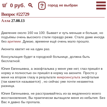
0 руб.
?
город не выбран
Вопрос #22729
Алла
27.08.13
Давление около 160 на 100. Бывает и чуть меньше и больше, но
подъёмы очень высокого стали гораздо реже. Стало даже иногда
без
аритмии
. Думаю, времени ещё очень мало прошло.
Аконита хватит не на один раз.
Консультация будет в городской больнице, должна быть
бесплатной.
Юлия Евгеньевна, а экзофтальма у меня уже нет, глаз пришёл в
норму и полностью он пришёл в норму на аконите. Просто у
меня на втором глазу в результате
микроинсульта
энофтальм
(так кажется называется) , но сейчас уже почти незаметна
разница.
Юлия Евгеньевна, не расстраивайтесь из-за медленного моего
восстановления, Вы практически вытащили меня из небытия. Без
Вас я давно бы пропала.