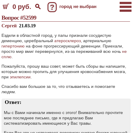
0 руб.
?
город не выбран
Вопрос #52599
Сергей
21.03.19
Ездили в областной город, у папы признали сосудистую
деменцию, церебральный
атеросклероз
, артериальную
гипертонию
на фоне прогрессирующий деменции. Приехали,
просто мир вмиг перевернулся, из-за переживаний всю ночь
не
сплю
.
Пожалуйста, прошу ваш совет, может быть сборы вы напишите,
которые можно пропить для улучшения кровоснабжения мозга,
при
эпилепсии
.
Спасибо вам большое за то, что отзываетесь и помогаете
людям.
Ответ:
Мы с Вами начинали именно с этого! Внимательно прочтите
мое последнее письмо, где я предлагаю Вам
систематизировать имеющиеся у Вас травы.
Если Вас это не устраивает, переписку считаю бессмысленной