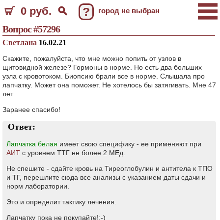
0 руб.
?
город не выбран
Вопрос #57296
Светлана
16.02.21
Скажите, пожалуйста, что мне можно попить от узлов в
щитовидной железе? Гормоны в норме. Но есть два больших
узла с кровотоком. Биопсию брали все в норме. Слышала про
лапчатку. Может она поможет. Не хотелось бы затягивать. Мне 47
лет.
Заранее спасибо!
Ответ:
Лапчатка белая
имеет свою специфику - ее применяют при
АИТ
с уровнем ТТГ не более 2 МЕд.
Не спешите - сдайте кровь на Тиреоглобулин и антитела к ТПО
и ТГ, перешлите сюда все анализы с указанием даты сдачи и
норм лаборатории.
Это и определит тактику лечения.
Лапчатку пока не покупайте!;-)