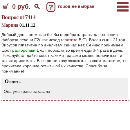
0 руб.
?
город не выбран
Вопрос #17414
Марина
01.11.12
Добрый день, не могли бы Вы подобрать травы для лечения
фиброза печени F2( как исход
гепатита
В,С). Болен сын - 21 год.
Вирусов гипатитна по анализам сейчас нет. Сейчас принимаем
шрот
расторопши
1 ч.л. порошка во время еды 3-4 раза в день.
Пожалуйста, дайте совет какими травами можно полечиться, и
как их принимать. Все травки хочу заказать в вашем магазине, т.к.
прочитала хорошие отзывы об их качестве. Спасибо за
понимание!
Ответ:
Она уже травы заказала