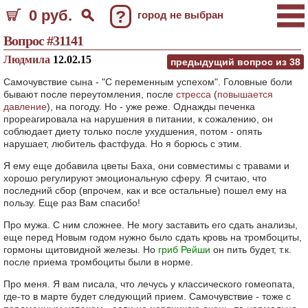
0 руб.
?
город не выбран
Вопрос #31141
Людмила
12.02.15
предыдущий вопрос из
38
Самочувствие сына - "С переменным успехом". Головные боли
бывают после переутомления, после
стресса
(
повышается
давление
), на погоду. Но - уже реже. Однажды печенка
прореагировала на нарушения в питании, к сожалению, он
соблюдает диету только после ухудшения, потом - опять
нарушает, любитель фастфуда. Но я борюсь с этим.
Я ему еще добавила цветы Баха, они совместимы с травами и
хорошо регулируют эмоциональную сферу. Я считаю, что
последний сбор (впрочем, как и все остальные) пошел ему на
пользу. Еще раз Вам спасибо!
Про мужа. С ним сложнее. Не могу заставить его сдать анализы,
еще перед Новым годом нужно было сдать кровь на тромбоциты,
гормоны щитовидной железы. Но
гриб Рейши
он пить будет, т.к.
после приема тромбоциты были в норме.
Про меня. Я вам писала, что лечусь у классического гомеопата,
где-то в марте будет следующий прием. Самочувствие - тоже с