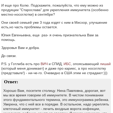
И еще про Колю. Подскажите, пожалуйста, что ему можно из
продукции "Старослава" для укрепления иммунитета (особенно
местно-носоглотки) в сентябре?
Они своей семьей уже 3 года ездят с ним в Мисхор, улучшение
есть,но часть проблемы остается.
Юлия Евгеньевна, еще раз- я очень признательна Вам за
помощь.
Здоровья Вам и добра.
До связи.
P.S. у Готлиба есть про
ВИЧ
и СПИД,
ИБС
, опоясывающий
лишай
(который меня донимает) и даже про кариес, а про носоглотку
(представьте!) - ни-че-го. Очевидно в США этим не страдают:)))
Ответ:
Хорошо Вам, посетите столицу. Нина Павловна, дорогая, вот
мы все время говорим об иммунитете. В чистом понимании
этого фундаментального термина, это иммунограмма ребенка.
Уверена, что с ней все в порядке. В остальном, надо укреплять
клеточный иммунитет - лечить входные ворота инфекции,