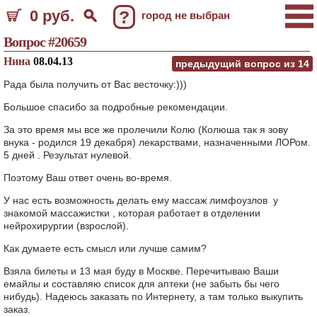
0 руб.
?
город не выбран
Вопрос #20659
Нина
08.04.13
предыдущий вопрос из
14
Рада была получить от Вас весточку:)))
Большое спасибо за подробные рекомендации.
За это время мы все же пролечили Колю (Колюша так я зову
внука - родился 19 декабря) лекарствами, назначенными ЛОРом.
5 дней . Результат нулевой.
Поэтому Ваш ответ очень во-время.
У нас есть возможность делать ему массаж лимфоузлов у
знакомой массажистки , которая работает в отделении
нейрохирургии (взрослой).
Как думаете есть смысл или лучше самим?
Взяла билеты и 13 мая буду в Москве. Перечитываю Ваши
емайлы и составляю список для аптеки (не забыть бы чего
нибудь). Надеюсь заказать по Интернету, а там только выкупить
заказ.