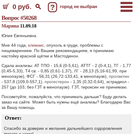
0 руб.
?
город не выбран
Вопрос #50268
Марина
11.09.18
Юлия Евгеньевна.
Мне 44 года,
климакс
, опухоль в груди, проблемы с
пищеварением. По Вашим рекомендациям, я принимаю
настойку красной щётки и Мастодинон.
Сдала анализы: АТ ТПО - 15,6 (0-5,61), АТТГ - 2 (0-4,1), ТГ - 1,77
(0,45-5,33), Т4 св. - 0,85 (0,61-1,37),
ЛГ
- 28,13 (5,16-61,99, при
менопаузе), ФСГ - 56,31 (26,72-133,41, в менопаузе),
пролактин
- 537,8 (109,0-557,1),
прогестерон
- 1,35 (0,32-0,64), эстрадиол -
257 (до 103, без ГЗТ в менопаузе). ГЗТ, тироксин не принимаю.
Посоветуйте, пожалуйста, что принимать дальше? Буду делать
заказ на сайте. Может быть нужны ещё анализы? Благодарю Вас
за Вашу помощь.
Ответ:
Спасибо за доверие и желание дальнейшего оздоровления
вместе с нами!