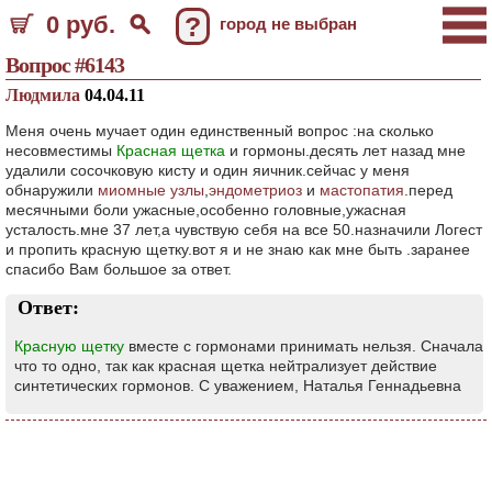
0 руб.
?
город не выбран
Вопрос #6143
Людмила
04.04.11
Меня очень мучает один единственный вопрос :на сколько
несовместимы
Красная щетка
и гормоны.десять лет назад мне
удалили сосочковую кисту и один яичник.сейчас у меня
обнаружили
миомные узлы
,
эндометриоз
и
мастопатия
.перед
месячными боли ужасные,особенно головные,ужасная
усталость.мне 37 лет,а чувствую себя на все 50.назначили Логест
и пропить красную щетку.вот я и не знаю как мне быть .заранее
спасибо Вам большое за ответ.
Ответ:
Красную щетку
вместе с гормонами принимать нельзя. Сначала
что то одно, так как красная щетка нейтрализует действие
синтетических гормонов. С уважением, Наталья Геннадьевна