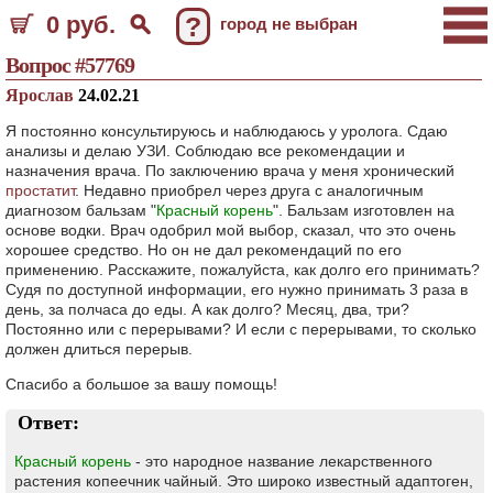
0 руб.
?
город не выбран
Вопрос #57769
Ярослав
24.02.21
Я постоянно консультируюсь и наблюдаюсь у уролога. Сдаю
анализы и делаю УЗИ. Соблюдаю все рекомендации и
назначения врача. По заключению врача у меня хронический
простатит
. Недавно приобрел через друга с аналогичным
диагнозом бальзам "
Красный корень
". Бальзам изготовлен на
основе водки. Врач одобрил мой выбор, сказал, что это очень
хорошее средство. Но он не дал рекомендаций по его
применению. Расскажите, пожалуйста, как долго его принимать?
Судя по доступной информации, его нужно принимать 3 раза в
день, за полчаса до еды. А как долго? Месяц, два, три?
Постоянно или с перерывами? И если с перерывами, то сколько
должен длиться перерыв.
Спасибо а большое за вашу помощь!
Ответ:
Красный корень
- это народное название лекарственного
растения копеечник чайный. Это широко известный адаптоген,