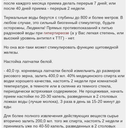
после каждого месяца приема делать перерыв 7 дней; или
после 40 дней приема - перерыв 2 недели.
Термальные воды берутся с глубины до 800 и более метров. В
любом случае, это сильный биогенный стимулятор, будьте
осторожны, Людмила! Прямых противопоказаний к питью
радоновой воды при
гипертиреозе
(а у Вас легкая степень, или
высокий уровень антител к ТТГ) - нет.
Но она все-таки может стимулировать функцию щитовидной
железы.
Настойка лапчатки белой.
- 40,0 гр. корневища лапчатки белой измельчить до размеров
рисового зерна, залить 400,0 мл. 40% медицинского спирта или
водки хорошего качества, настоять 2 недели при комнатной
температуре, в темноте или в склянке из темного стекла,
периодически встряхивая содержимое. Не процеживая, начать
прием настойки по 20-30 капель, разведенных в 2 столовых
ложках воды (лучше молока), 3 раза в день за 15-20 минут до
еды.
Для более полного извлечения действующих веществ сырье
вторично залить 200,0 мл. того же спирта, настоять 2 недели и
принимать уже по 40-50 капель, разведенных в 2 столовых