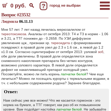
0 руб.
?
город не выбран
Вопрос #23532
Людмила
06.11.13
Мне 57 лет. 7 лет назад лечилась меркозалилом от
тиреотоксикоза
. Анализы от октября 2013: Т4 и Т3 в норме - 1.06
и 3.21, а ТТГ понижен до - 0.2658. По УЗИ диффузное
увеличение щж., признаки хр.
тиреоидита
с формированием
псевдокист. в правой доле узел до 2.3 х 1.6 см., в левой до 1.2
х1.0 см. Согласно сцинтиграфии от октября 2013: узловой
зоб
,
обе доли увеличены. В правой доли определяется зона
сниженного накопления препарата без четких контуров,
возможно узлового характера. В левой доли определяется
дефект не накапливающий препарат холодный узел.
Посоветуйте, можно ли пить корень
лапчатки белой
? Чем еще
лечиться? Можно ли посещать курорты с термальными водами, в
т.ч. с небольшим содержанием родона? Заранее благодарю.
Ответ:
Нам сейчас уже все можно! Что же касается гормонов - это
норма на бумаге, а ТТГ говорит, как раз об их повышенном
уровне. Вам подойдет настойка
лапчатки белой
. Не забывайте