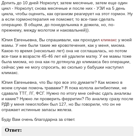
Допить до 10 дней Норколут, затем месячные, затем еще один
цикл - Норколут, снова месячные и после них - УЗИ на 5 день
цикла, чтобы оценить, как организм реагирует на этот гормон. Ну
а если гормонотерапия не поможет, то все-таки сделать
операцию. В общем, до понедельника я дожила, но, по-
прежнему, между молотом и наковальней)).
Юлия Евгеньевна, Вы спрашивали, как проходил
климакс
у моей
мамы. У нее были такие же кровотечения, как у меня, миома.
Какое-то время (несколько лет) она не соглашалась, но потом
все-таки в возрасте 45-46 лет ей удалили матку. У ее мамы тоже
была миома, но она как-то дотянула до климакса без операции,
сейчас уже не могу спросить, во сколько у бабушки наступил
климакс.
Юлия Евгеньевна, что Вы про все это думаете? Как можно в
моем случае помочь травами? Я пока колола антибиотики, не
сдавала ТТГ,
ЛГ
, ФСГ. Нужно по итогу мне сейчас сдать анализы
и какие? Нужно ли проверить ферритин? По анализу сразу после
РДВ у меня гемоглобин был 127, но Вы говорили, что он не
отражает истинные запасы железа.
Буду Вам очень благодарна за ответ.
Ответ: