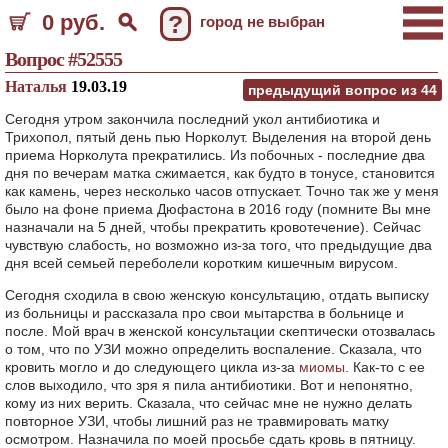
0 руб.
?
город не выбран
Вопрос #52555
Наталья
19.03.19
предыдущий вопрос из
44
Сегодня утром закончила последний укол антибиотика и
Трихопол, пятый день пью Норколут. Выделения на второй день
приема Норколута прекратились. Из побочных - последние два
дня по вечерам матка сжимается, как будто в тонусе, становится
как камень, через несколько часов отпускает. Точно так же у меня
было на фоне приема Дюфастона в 2016 году (помните Вы мне
назначали на 5 дней, чтобы прекратить кровотечение). Сейчас
чувствую слабость, но возможно из-за того, что предыдущие два
дня всей семьей переболели коротким кишечным вирусом.
Сегодня сходила в свою женскую консультацию, отдать выписку
из больницы и рассказала про свои мытарства в больнице и
после. Мой врач в женской консультации скептически отозвалась
о том, что по УЗИ можно определить воспаление. Сказала, что
кровить могло и до следующего цикла из-за
миомы
. Как-то с ее
слов выходило, что зря я пила антибиотики. Вот и непонятно,
кому из них верить. Сказала, что сейчас мне не нужно делать
повторное УЗИ, чтобы лишний раз не травмировать матку
осмотром. Назначила по моей просьбе сдать кровь в пятницу.