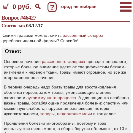
0 руб.
?
город не выбран
Вопрос #46427
Святослав
08.12.17
Какими травами можно лечить
рассеянный склероз
цереброспинальной формы? Спасибо!
Ответ:
Основное лечение
рассеянного склероза
проводят неврологи,
которые большое внимание уделяют специфическим белкам-
антигенам к нервной ткани. Травы имеют огромное, но все же
второстепенное значение.
В первую очередь надо брать травы для восстановления
оболочки нервов; затем травы, уменьшающие степень
активности
аутоиммунного процесса
. А для пациента особенно
важны травы, ослабляющие проявления болезни: спастику или
мышечную слабость, нарушения равновесия, потерю
чувствительности,
запоры
,
недержание мочи
и так далее.
Проявления болезни многообразны, поэтому и трав
используется очень много; а сборы берутся объемные, от 10 и