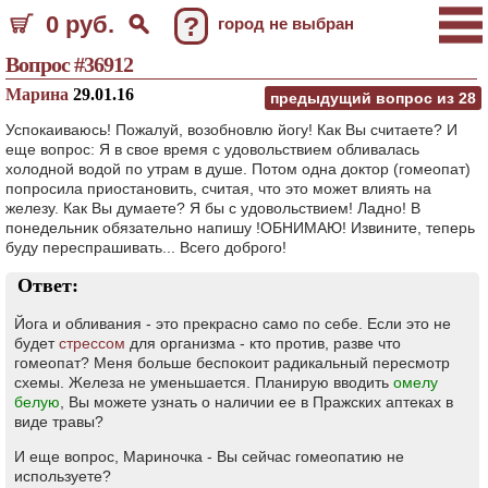
0 руб.
?
город не выбран
Вопрос #36912
Марина
29.01.16
предыдущий вопрос из
28
Успокаиваюсь! Пожалуй, возобновлю йогу! Как Вы считаете? И
еще вопрос: Я в свое время с удовольствием обливалась
холодной водой по утрам в душе. Потом одна доктор (гомеопат)
попросила приостановить, считая, что это может влиять на
железу. Как Вы думаете? Я бы с удовольствием! Ладно! В
понедельник обязательно напишу !ОБНИМАЮ! Извините, теперь
буду переспрашивать... Всего доброго!
Ответ:
Йога и обливания - это прекрасно само по себе. Если это не
будет
стрессом
для организма - кто против, разве что
гомеопат? Меня больше беспокоит радикальный пересмотр
схемы. Железа не уменьшается. Планирую вводить
омелу
белую
, Вы можете узнать о наличии ее в Пражских аптеках в
виде травы?
И еще вопрос, Мариночка - Вы сейчас гомеопатию не
используете?