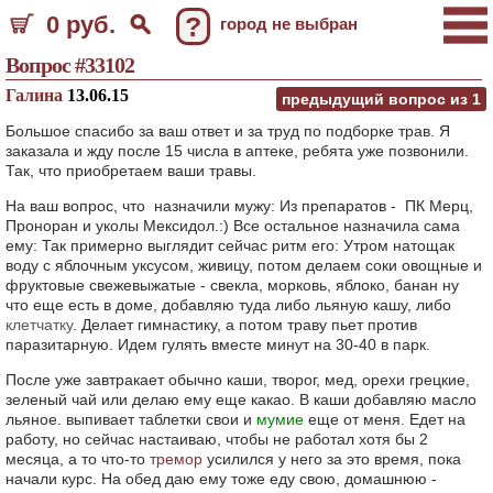
0 руб.
?
город не выбран
Вопрос #33102
Галина
13.06.15
предыдущий вопрос из
1
Большое спасибо за ваш ответ и за труд по подборке трав. Я
заказала и жду после 15 числа в аптеке, ребята уже позвонили.
Так, что приобретаем ваши травы.
На ваш вопрос, что назначили мужу: Из препаратов - ПК Мерц,
Проноран и уколы Мексидол.:) Все остальное назначила сама
ему: Так примерно выглядит сейчас ритм его: Утром натощак
воду с яблочным уксусом, живицу, потом делаем соки овощные и
фруктовые свежевыжатые - свекла, морковь, яблоко, банан ну
что еще есть в доме, добавляю туда либо льяную кашу, либо
клетчатку
. Делает гимнастику, а потом траву пьет против
паразитарную. Идем гулять вместе минут на 30-40 в парк.
После уже завтракает обычно каши, творог, мед, орехи грецкие,
зеленый чай или делаю ему еще какао. В каши добавляю масло
льяное. выпивает таблетки свои и
мумие
еще от меня. Едет на
работу, но сейчас настаиваю, чтобы не работал хотя бы 2
месяца, а то что-то
тремор
усилился у него за это время, пока
начали курс. На обед даю ему тоже еду свою, домашнюю -