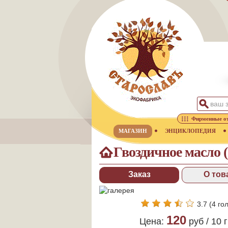
Фирменные о
МАГАЗИН
ЭНЦИКЛОПЕДИЯ
Гвоздичное масло 
Заказ
О тов
3.7
(
4
гол
120
Цена:
руб /
10
г