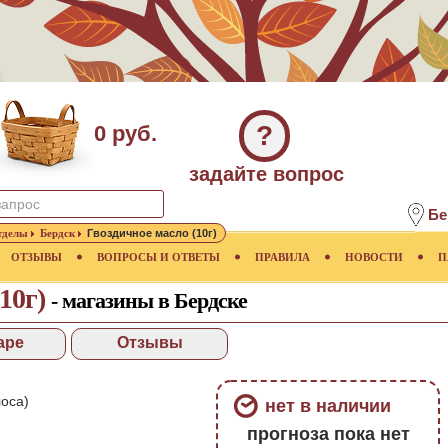
?
0 руб.
задайте вопрос
Бе
тделы
Бердск
Гвоздичное масло (10г)
ОТЗЫВЫ
ВОПРОСЫ И ОТВЕТЫ
ПРАВИЛА
НОВОСТИ
П
(10г)
- магазины в Бердске
аре
Отзывы
оса)
нет в наличии
прогноза пока нет