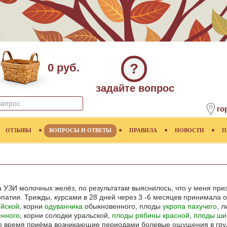
?
0 руб.
задайте вопрос
го
ОТЗЫВЫ
ВОПРОСЫ И ОТВЕТЫ
ПРАВИЛА
НОВОСТИ
П
а УЗИ молочных желёз, по результатам выяснилось, что у меня пр
патии. Трижды, курсами в 28 дней через 3 -6 месяцев принимал
ийской
, корни
одуванчика
обыкновенного, плоды
укропа пахучего
, 
енного
, корни солодки уральской,
плоды рябины красной
,
плоды ши
Во время приёма возникающие периодами болевые ощущения в гру