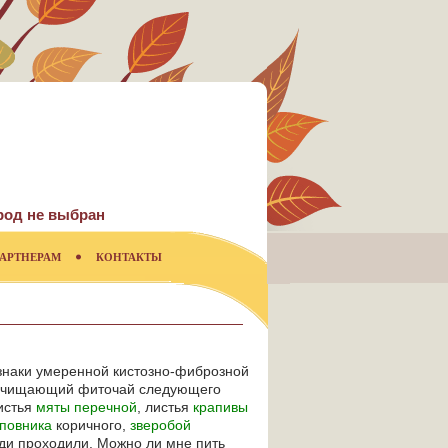
род не выбран
АРТНЕРАМ
КОНТАКТЫ
изнаки умеренной кистозно-фиброзной
а очищающий фиточай следующего
листья
мяты перечной
, листья
крапивы
повника
коричного,
зверобой
ди проходили. Можно ли мне пить