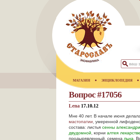
МАГАЗИН
ЭНЦИКЛОПЕДИЯ
Вопрос #17056
Lena
17.10.12
Мне 40 лет. В начале июня делал
мастопатии
, умеренной лифодено
состава: листья
сенны александр
двудомной
, корни
алтея лекарств
продырявленный, семена
льна
. 